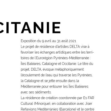
CITANIE
Exposition du 9 avril au 31 août 2021
Le projet de rési­dence d’artis­tes DELTA vise à
favo­ri­ser les échanges artis­ti­ques entre les ter­ri­
toi­res de l’Eurorégion Pyrénées-Méditerranée :
Îles Baléares, Catalogne et Occitanie. Le titre du
projet, DELTA, évoque méta­pho­ri­que­ment
l’écoulement de l’eau qui tra­verse les Pyrénées,
la Catalogne et se jette ensuite dans la
Méditerranée pour entou­rer les Îles Baléares
avec ses sédi­ments.
La rési­dence de créa­tion coor­don­née par Es FAR
Cultural (Minorque), en col­la­bo­ra­tion avec Jiser
Reflexions Mediterrànies (Barcelone) et le centre