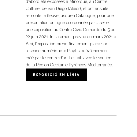
d’abord été expo­sées à Minorque, au Centre
Culturel de San Diego (Alaior), et ont ensuite
remonté le fleuve jusqu’en Catalogne, pour une
pré­sen­ta­tion en ligne coor­don­née par Jiser et
une expo­si­tion au Centre Cívic Guinardó du 5 au
22 juin 2021. Initialement prévue en mars 2021 à
Albi, l’expo­si­tion prend fina­le­ment place sur
l’espace numé­ri­que « Playlist » fraî­che­ment
créé par le centre d’art Le Lait, avec le sou­tien
de la Région Occitanie Pyrénées Méditerranée.
EXPOSICIÓ EN LÍNIA