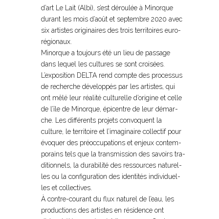
d’art Le Lait (Albi), s’est dérou­lée à Minorque
durant les mois d’août et sep­tem­bre 2020 avec
six artis­tes ori­gi­nai­res des trois ter­ri­toi­res euro­
ré­gio­naux.
Minorque a tou­jours été un lieu de pas­sage
dans lequel les cultu­res se sont croi­sées.
L’expo­si­tion DELTA rend compte des pro­ces­sus
de recher­che déve­lop­pés par les artis­tes, qui
ont mêlé leur réa­lité cultu­relle d’ori­gine et celle
de l’île de Minorque, épicentre de leur démar­
che. Les dif­fé­rents pro­jets convo­quent la
culture, le ter­ri­toire et l’ima­gi­naire col­lec­tif pour
évoquer des préoc­cu­pa­tions et enjeux contem­
po­rains tels que la trans­mis­sion des savoirs tra­
di­tion­nels, la dura­bi­lité des res­sour­ces natu­rel­
les ou la confi­gu­ra­tion des iden­ti­tés indi­vi­duel­
les et col­lec­ti­ves.
À contre-cou­rant du flux natu­rel de l’eau, les
pro­duc­tions des artis­tes en rési­dence ont