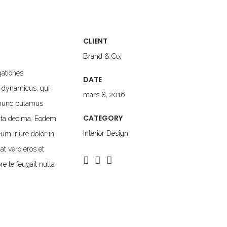
CLIENT
Brand & Co.
gationes
DATE
s dynamicus, qui
mars 8, 2016
 nunc putamus
CATEGORY
inta decima. Eodem
Interior Design
um iriure dolor in
at vero eros et
e te feugait nulla