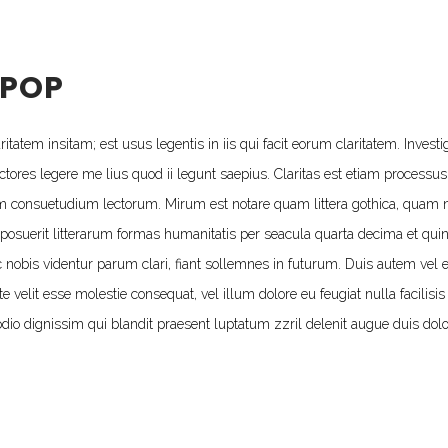
 POP
itatem insitam; est usus legentis in iis qui facit eorum claritatem. Investi
tores legere me lius quod ii legunt saepius. Claritas est etiam processu
m consuetudium lectorum. Mirum est notare quam littera gothica, quam
posuerit litterarum formas humanitatis per seacula quarta decima et qu
 nobis videntur parum clari, fiant sollemnes in futurum. Duis autem vel e
te velit esse molestie consequat, vel illum dolore eu feugiat nulla facilisis 
dio dignissim qui blandit praesent luptatum zzril delenit augue duis dolor