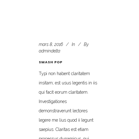
mars 8, 2016
In
By
admindelta
SMASH POP
Typi non habent claritatem
insitam; est usus legentis in iis
qui facit eorum claritatem.
Investigationes
demonstraverunt lectores
legere me lius quod ii legunt
saepius. Claritas est etiam
processus dynamicus, qui