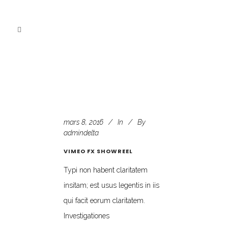
mars 8, 2016
In
By
admindelta
VIMEO FX SHOWREEL
Typi non habent claritatem
insitam; est usus legentis in iis
qui facit eorum claritatem.
Investigationes