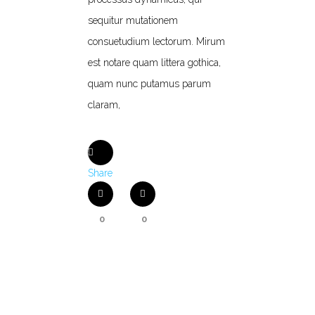
sequitur mutationem
consuetudium lectorum. Mirum
est notare quam littera gothica,
quam nunc putamus parum
claram,
Share
0
0