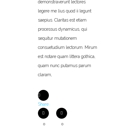
demonstraverunt lectores
legere me lius quod ii legunt
saepius. Claritas est etiam
processus dynamicus, qui
sequitur mutationem
consuetudium lectorum. Mirum
est notare quam littera gothica,
quam nunc putamus parum
claram,
Share
0
0