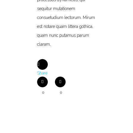
sequitur mutationem
consuetudium lectorum. Mirum
est notare quam littera gothica,
quam nunc putamus parum
claram,
Share
0
0