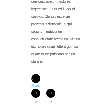
demonstraverunt lectores
legere me lius quod ii legunt
saepius. Claritas est etiam
processus dynamicus, qui
sequitur mutationem
consuetudium lectorum. Mirum
est notare quam littera gothica,
quam nunc putamus parum
claram,
Share
0
0