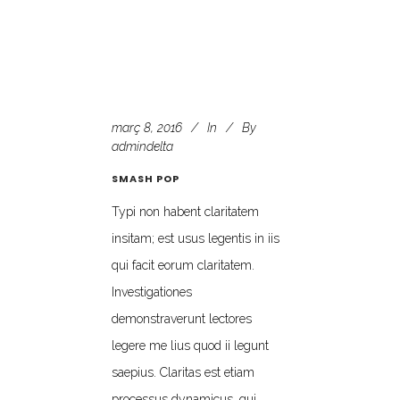
març 8, 2016
In
By
admindelta
SMASH POP
Typi non habent claritatem
insitam; est usus legentis in iis
qui facit eorum claritatem.
Investigationes
demonstraverunt lectores
legere me lius quod ii legunt
saepius. Claritas est etiam
processus dynamicus, qui