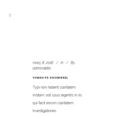
març 8, 2016
In
By
admindelta
VIMEO FX SHOWREEL
Typi non habent claritatem
insitam; est usus legentis in iis
qui facit eorum claritatem.
Investigationes