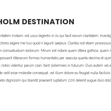
OLM DESTINATION
itatem insitam; est usus legentis in iis qui facit eorum claritatem. Investi
tores legere me lius quod ii legunt saepius. Claritas est etiam processu
m consuetudium lectorum. Mirum est notare quam littera gothica, quam
posuerit litterarum formas humanitatis per seacula quarta decima et qu
 nobis videntur parum clari, fiant sollemnes in futurum. Duis autem vel e
te velit esse molestie consequat, vel illum dolore eu feugiat nulla facilisis 
dio dignissim qui blandit praesent luptatum zzril delenit augue duis dolor