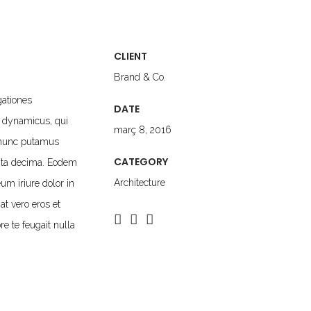
CLIENT
Brand & Co.
gationes
DATE
s dynamicus, qui
març 8, 2016
 nunc putamus
CATEGORY
inta decima. Eodem
Architecture
um iriure dolor in
at vero eros et
e te feugait nulla