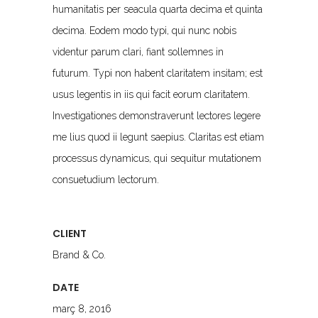
humanitatis per seacula quarta decima et quinta
decima. Eodem modo typi, qui nunc nobis
videntur parum clari, fiant sollemnes in
futurum. Typi non habent claritatem insitam; est
usus legentis in iis qui facit eorum claritatem.
Investigationes demonstraverunt lectores legere
me lius quod ii legunt saepius. Claritas est etiam
processus dynamicus, qui sequitur mutationem
consuetudium lectorum.
CLIENT
Brand & Co.
DATE
març 8, 2016